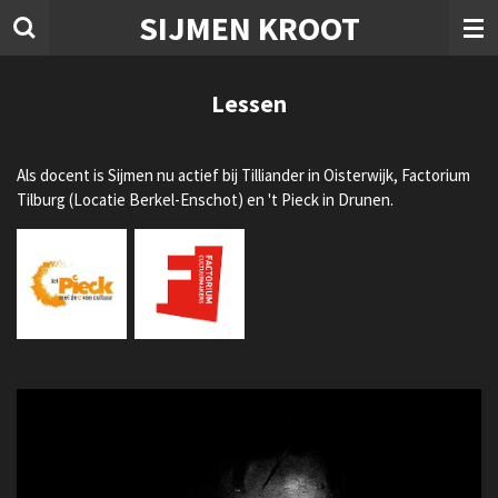
SIJMEN KROOT
Ga
direct
naar
de
Lessen
hoofdinhoud
Als docent is Sijmen nu actief bij Tilliander in Oisterwijk, Factorium
Tilburg (Locatie Berkel-Enschot) en 't Pieck in Drunen.