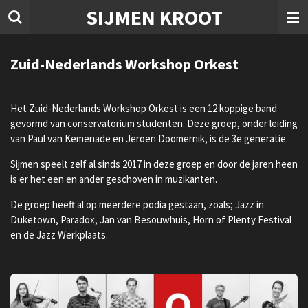
SIJMEN KROOT
Ga
direct
naar
de
Zuid-Nederlands Workshop Orkest
hoofdinhoud
Het Zuid-Nederlands Workshop Orkest is een 12 koppige band
gevormd van conservatorium studenten. Deze groep, onder leiding
van Paul van Kemenade en Jeroen Doomernik, is de 3e generatie.
Sijmen speelt zelf al sinds 2017 in deze groep en door de jaren heen
is er het een en ander geschoven in muzikanten.
De groep heeft al op meerdere podia gestaan, zoals; Jazz in
Duketown, Paradox, Jan van Besouwhuis, Horn of Plenty Festival
en de Jazz Werkplaats.