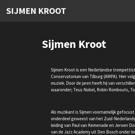
Ga
SIJMEN KROOT
direct
naar
de
hoofdinhoud
Sijmen Kroot
Sijmen Kroot is een Nederlandse trompettis
Conservatorium van Tilburg (AMPA). Hier volgd
muziek. Door de jaren heeft hij van verschill
waaronder; Teus Nobel, Robin Rombouts, Too
Als muzikant is Sijmen voornamelijk gefocust 
onderdeel geweest van het Zuid-Nederland
leiding van Paul van Kemenade en Jeroen Do
van de Jazz Academy uit Den Bosch onder le