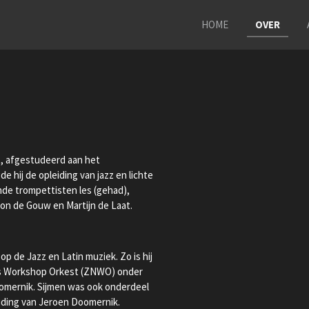
HOME
OVER
t, afgestudeerd aan het
e hij de opleiding van jazz en lichte
ende trompettisten les (gehad),
n de Gouw en Martijn de Laat.
op de Jazz en Latin muziek. Zo is hij
s Workshop Orkest (ZNWO) onder
omernik. Sijmen was ook onderdeel
iding van Jeroen Doomernik.