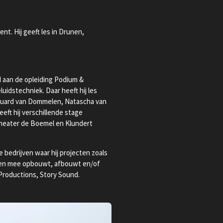
nt. Hij geeft les in Drunen,
d aan de opleiding Podium &
idstechniek. Daar heeft hij les
duard van Dommelen, Natascha van
eeft hij verschillende stage
heater de Boemel en Klundert
de bedrijven waar hij projecten zoals
sten mee opbouwt, afbouwt en/of
Productions, Story Sound.